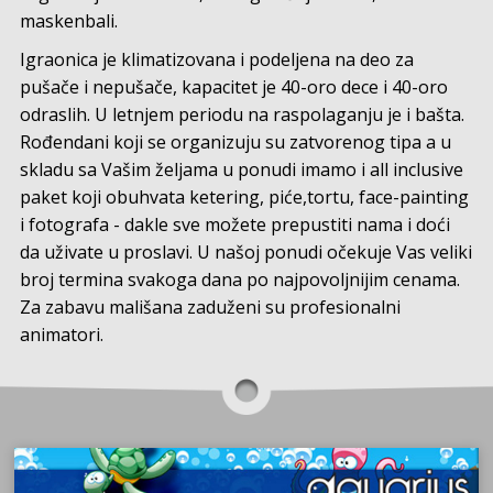
maskenbali.
Igraonica je klimatizovana i podeljena na deo za
pušače i nepušače, kapacitet je 40-oro dece i 40-oro
odraslih. U letnjem periodu na raspolaganju je i bašta.
Rođendani koji se organizuju su zatvorenog tipa a u
skladu sa Vašim željama u ponudi imamo i all inclusive
paket koji obuhvata ketering, piće,tortu, face-painting
i fotografa - dakle sve možete prepustiti nama i doći
da uživate u proslavi. U našoj ponudi očekuje Vas veliki
broj termina svakoga dana po najpovoljnijim cenama.
Za zabavu mališana zaduženi su profesionalni
animatori.