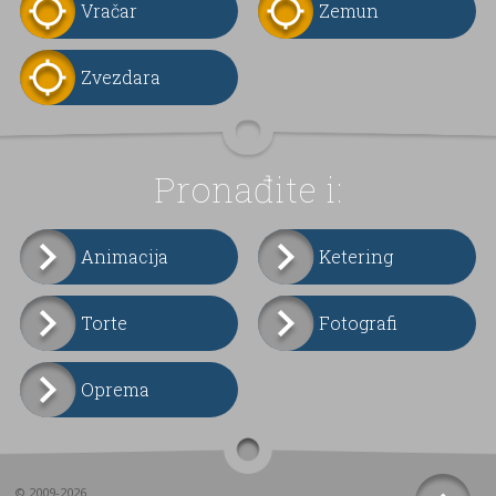
Vračar
Zemun
Zvezdara
Pronađite i:
Animacija
Ketering
Torte
Fotografi
Oprema
© 2009-2026