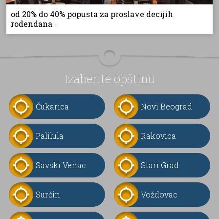
od 20% do 40% popusta za proslave decijih
rodendana
.
Izaberite opštinu
Čukarica
Novi Beograd
Palilula
Rakovica
Savski Venac
Stari Grad
Surčin
Voždovac