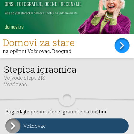
Domovi za stare
na opštini Voždovac, Beograd
Stepica igraonica
Vojvode Stepe 213
Voždovac
Pogledajte preporučene igraonice na opštini:
Voždovac