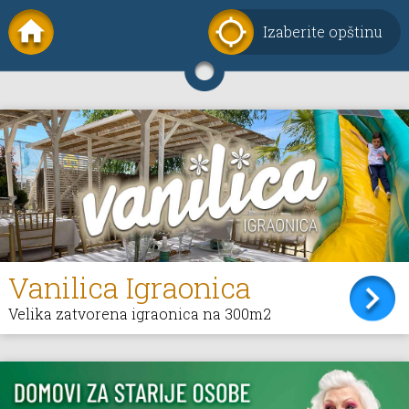
Izaberite opštinu
Vanilica Igraonica
Velika zatvorena igraonica na 300m2