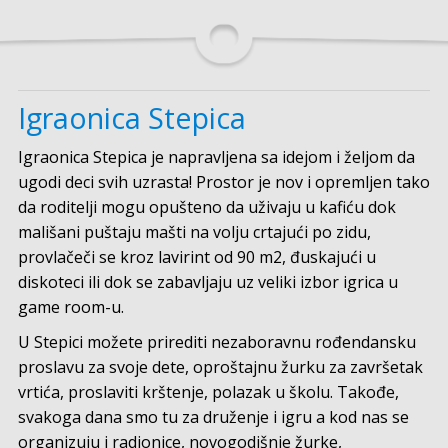
Igraonica Stepica
Igraonica Stepica je napravljena sa idejom i željom da
ugodi deci svih uzrasta! Prostor je nov i opremljen tako
da roditelji mogu opušteno da uživaju u kafiću dok
mališani puštaju mašti na volju crtajući po zidu,
provlačeči se kroz lavirint od 90 m2, đuskajući u
diskoteci ili dok se zabavljaju uz veliki izbor igrica u
game room-u.
U Stepici možete prirediti nezaboravnu rođendansku
proslavu za svoje dete, oproštajnu žurku za završetak
vrtića, proslaviti krštenje, polazak u školu. Takođe,
svakoga dana smo tu za druženje i igru a kod nas se
organizuju i radionice, novogodišnje žurke,