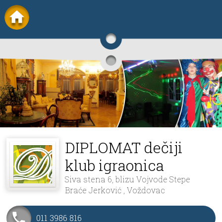
DIPLOMAT dečiji
klub igraonica
Siva stena 6, blizu Vojvode Stepe
Braće Jerković , Voždovac
011 3986 816