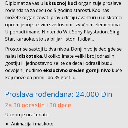
Diplomat za vas u
luksuznoj kući
organizuje proslave
rođendana za decu od 5 godina starosti. Kod nas
možete organizovati pravu dečiju avanturu u diskoteci
opremljenoj sa svim svetlosnim i zvučnim elementima.
U ponudi imamo Nintendo Wii, Sony Playstation, Sing
Star, karaoke, sto za bilijar i stoni fudbal...
Prostor se sastoji iz dva nivoa. Donji nivo je deo gde se
nalazi
diskoteka
. Ukoliko imate veliki broj odraslih
gostiju ili jednostavno želite da deca i odrasli budu
odvojeni, nudimo
eksluzivno sređen gornji nivo
kuće
koji može da primi i do 35 gostiju.
Proslava rođendana: 24.000 Din
Za 30 odraslih i 30 dece.
U cenu je uračunato:
Animacija i maskote