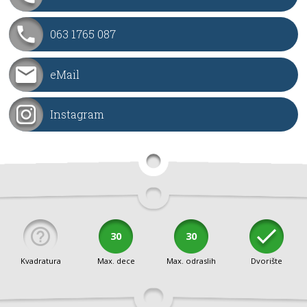
063 1765 087
eMail
Instagram
30
30
Kvadratura
Max. dece
Max. odraslih
Dvorište