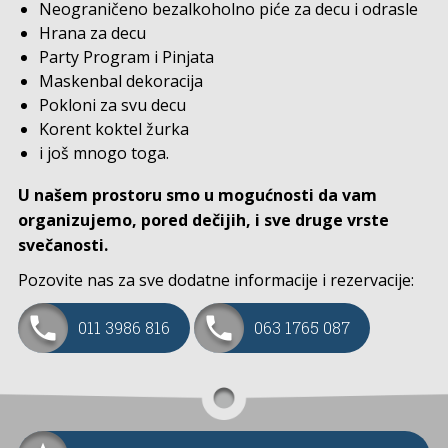
Neograničeno bezalkoholno piće za decu i odrasle
Hrana za decu
Party Program i Pinjata
Maskenbal dekoracija
Pokloni za svu decu
Korent koktel žurka
i još mnogo toga.
U našem prostoru smo u mogućnosti da vam
organizujemo, pored dečijih, i sve druge vrste
svečanosti.
Pozovite nas za sve dodatne informacije i rezervacije:
011 3986 816
063 1765 087