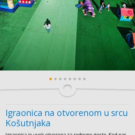
Igraonica na otvorenom u srcu
Košutnjaka
Igraonica je uvek otvorena za redovne goste. Kod nas