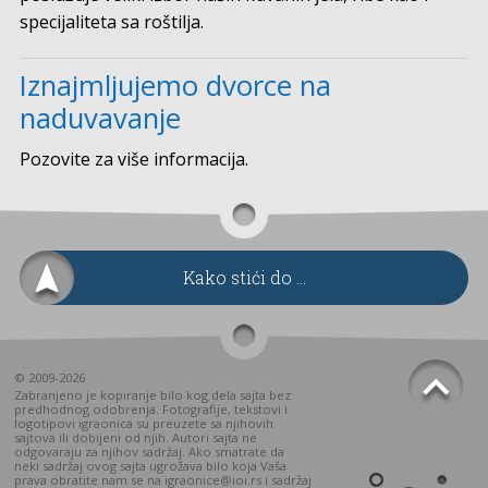
specijaliteta sa roštilja.
Iznajmljujemo dvorce na
naduvavanje
Pozovite za više informacija.
Kako stići do ...
© 2009-2026
Zabranjeno je kopiranje bilo kog dela sajta bez
predhodnog odobrenja. Fotografije, tekstovi i
logotipovi igraonica su preuzete sa njihovih
sajtova ili dobijeni od njih. Autori sajta ne
odgovaraju za njihov sadržaj. Ako smatrate da
neki sadržaj ovog sajta ugrožava bilo koja Vaša
prava obratite nam se na igraonice@ioi.rs i sadržaj