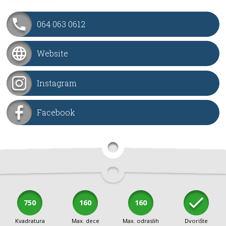
064 063 0612
Website
Instagram
Facebook
750
160
160
Kvadratura
Max. dece
Max. odraslih
Dvorište