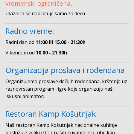
vremenski ograničena.
Ulaznica se naplaćuje samo za decu.
Radno vreme:
Radni dan od
11:00 ili 15.00 - 21:30h
Vikendom od
10.00 - 21.30h
Organizacija proslava i rođendana
Organizujemo proslave dečijih rođendana, krštenja uz
raznovrstan program i igre koje organizuju naši
iskusni animatori.
Restoran Kamp Košutnjak
Naš restoran Kamp Košutnjak nacionalne kuhinje
poslužuje veliki izbor naših kuvanih jela, ribe kao i