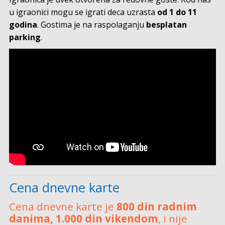
u igraonici mogu se igrati deca uzrasta
od 1 do 11
godina
. Gostima je na raspolaganju
besplatan
parking
.
Cena dnevne karte
Cena dnevne karte je
800 din radnim
danima, 1.000 din vikendom
, i nije