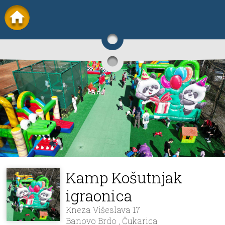
Kamp Košutnjak
igraonica
Kneza Višeslava 17
Banovo Brdo , Čukarica