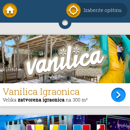
Izaberite opštinu
Vanilica Igraonica
Velika
zatvorena igraonica
na 300 m²