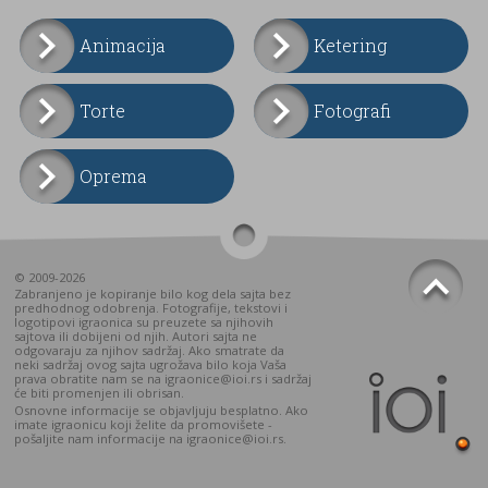
Animacija
Ketering
Torte
Fotografi
Oprema
© 2009-2026
Zabranjeno je kopiranje bilo kog dela sajta bez
predhodnog odobrenja. Fotografije, tekstovi i
logotipovi igraonica su preuzete sa njihovih
sajtova ili dobijeni od njih. Autori sajta ne
odgovaraju za njihov sadržaj. Ako smatrate da
neki sadržaj ovog sajta ugrožava bilo koja Vaša
prava obratite nam se na igraonice@ioi.rs i sadržaj
će biti promenjen ili obrisan.
Osnovne informacije se objavljuju besplatno. Ako
imate igraonicu koji želite da promovišete -
pošaljite nam informacije na igraonice@ioi.rs.