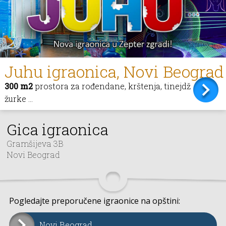
Juhu igraonica, Novi Beograd
300 m2
prostora za rođendane, krštenja, tinejdž
žurke ...
Gica igraonica
Gramšijeva 3B
Novi Beograd
Pogledajte preporučene igraonice na opštini:
Novi Beograd