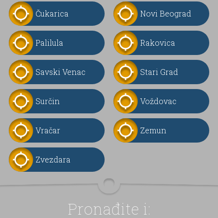
Čukarica
Novi Beograd
Palilula
Rakovica
Savski Venac
Stari Grad
Surčin
Voždovac
Vračar
Zemun
Zvezdara
Pronađite i: