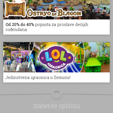
Od 20% do 40%
popusta za proslave dečijih
rođendana .
Jedinstvena igraonica u Zemunu!
Izaberite opštinu