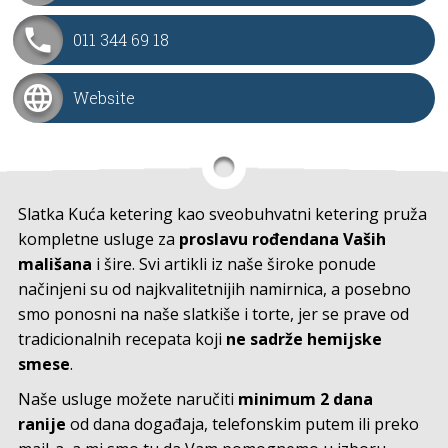
011 344 69 18
Website
Slatka Kuća ketering kao sveobuhvatni ketering pruža
kompletne usluge za
proslavu rođendana Vaših
mališana
i šire. Svi artikli iz naše široke ponude
načinjeni su od najkvalitetnijih namirnica, a posebno
smo ponosni na naše slatkiše i torte, jer se prave od
tradicionalnih recepata koji
ne sadrže hemijske
smese
.
Naše usluge možete naručiti
minimum 2 dana
ranije
od dana događaja, telefonskim putem ili preko