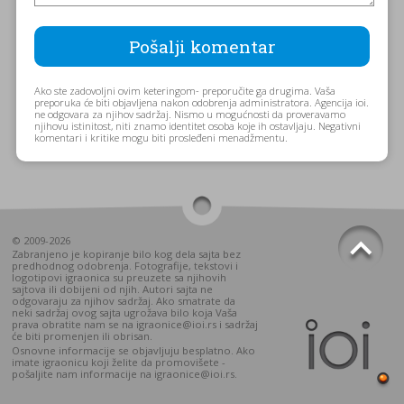
Ako ste zadovoljni ovim keteringom- preporučite ga drugima. Vaša
preporuka će biti objavljena nakon odobrenja administratora. Agencija ioi.
ne odgovara za njihov sadržaj. Nismo u mogućnosti da proveravamo
njihovu istinitost, niti znamo identitet osoba koje ih ostavljaju. Negativni
komentari i kritike mogu biti prosleđeni menadžmentu.
© 2009-2026
Zabranjeno je kopiranje bilo kog dela sajta bez
predhodnog odobrenja. Fotografije, tekstovi i
logotipovi igraonica su preuzete sa njihovih
sajtova ili dobijeni od njih. Autori sajta ne
odgovaraju za njihov sadržaj. Ako smatrate da
neki sadržaj ovog sajta ugrožava bilo koja Vaša
prava obratite nam se na igraonice@ioi.rs i sadržaj
će biti promenjen ili obrisan.
Osnovne informacije se objavljuju besplatno. Ako
imate igraonicu koji želite da promovišete -
pošaljite nam informacije na igraonice@ioi.rs.