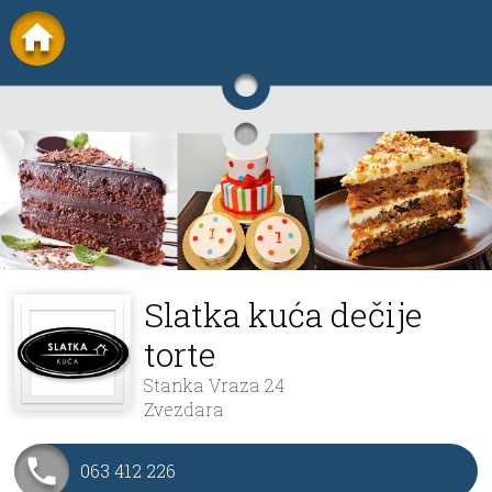
Slatka kuća dečije
torte
Stanka Vraza 24
Zvezdara
063 412 226