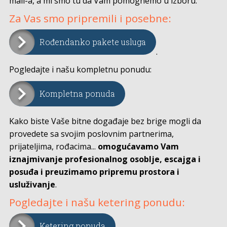
mail-a, a mi smo tu da Vam pomognemo u izboru.
Za Vas smo pripremili i posebne:
Rođendanko pakete usluga
.
Pogledajte i našu kompletnu ponudu:
Kompletna ponuda
Kako biste Vaše bitne događaje bez brige mogli da
provedete sa svojim poslovnim partnerima,
prijateljima, rođacima...
omogućavamo Vam
iznajmivanje profesionalnog osoblje, escajga i
posuđa i preuzimamo pripremu prostora i
usluživanje
.
Pogledajte i našu ketering ponudu:
Ketering ponuda