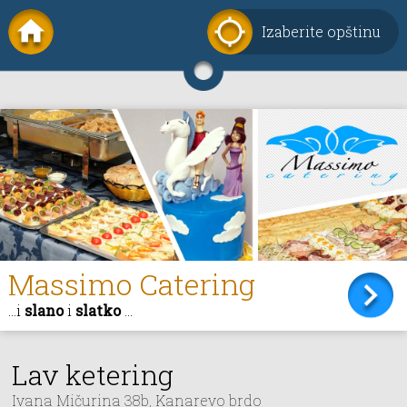
Izaberite opštinu
Massimo Catering
...i
slano
i
slatko
...
Lav ketering
Ivana Mičurina 38b, Kanarevo brdo