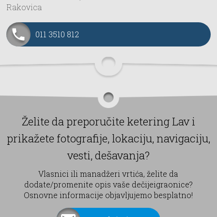
Rakovica
011 3510 812
Želite da preporučite ketering Lav i
prikažete fotografije, lokaciju, navigaciju,
vesti, dešavanja?
Vlasnici ili manadžeri vrtića, želite da
dodate/promenite opis vaše dečijeigraonice?
Osnovne informacije objavljujemo besplatno!