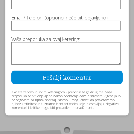
Email / Telefon: (opciono, neće biti objavljeno)
Vaša preporuka za ovaj ketering:
Ako ste zadovoljni ovim keteringom - preporučite ga drugima. Vaša
preporuka će biti objavljena nakon odobrenja administratora. Agencija ioi.
ne odgovara za njihov sadržaj. Nismo u mogućnosti da proveravamo
njihovu istinitost, niti znamo identitet osoba koje ih ostavljaju. Negativni
komentari i kritike mogu biti prosleđeni menadžmentu.