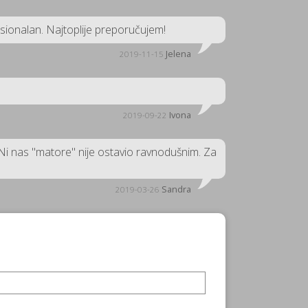
fesionalan. Najtoplije preporučujem!
Jelena
2019-11-15
Ivona
2019-09-22
Ni nas "matore" nije ostavio ravnodušnim. Za
Sandra
2019-03-26