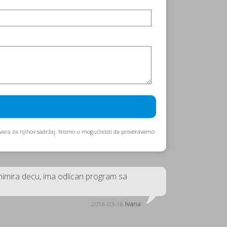
govara za njihov sadržaj. Nismo u mogućnosti da proveravamo
animira decu, ima odlican program sa
Ivana
2018-03-18