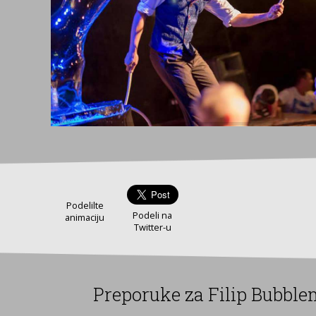
Podelilte
Podeli na
animaciju
Twitter-u
Preporuke za Filip Bubble