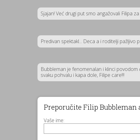
Sjajan! Već drugi put smo angažovali Filipa za 
Predivan spektakl... Deca a i roditelji pažljiv
Bubbleman je fenomenalan i klinci povodom ć
svaku pohvalu i kapa dole, Filipe care!!!
Preporučite Filip Bubbleman
Vaše ime: