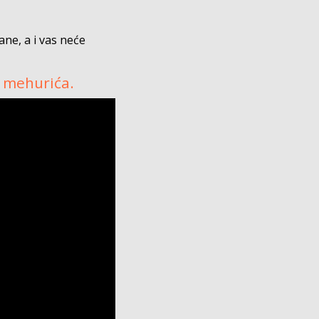
ane, a i vas neće
i mehurića.