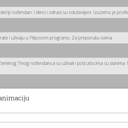
dečiji rođendan. I klinci i odrasi su oduševljeni. Izuzetno je pro
o prate i uživaju u Filipovom programu. Za preporuku svima.
erkinog 7mog rođendanca su uživali i pod utiscima su danima. 
 animaciju