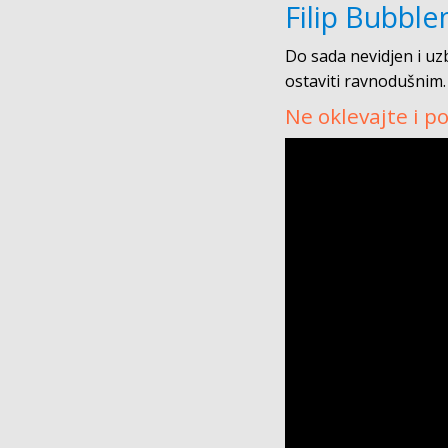
Filip Bubbl
Do sada nevidjen i uzb
ostaviti ravnodušnim.
Ne oklevajte i p