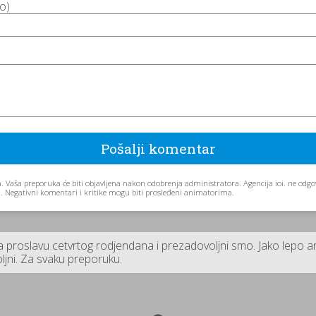
no)
. Vaša preporuka će biti objavljena nakon odobrenja administratora. Agencija ioi. ne od
aju. Negativni komentari i kritike mogu biti prosleđeni animatorima.
a proslavu cetvrtog rodjendana i prezadovoljni smo. Jako lepo 
oljni. Za svaku preporuku.