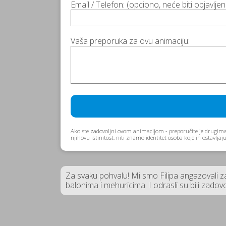
Email / Telefon: (opciono, neće biti objavlje
Vaša preporuka za ovu animaciju:
Ako ste zadovoljni ovom animacijom - preporučite je drugima
njihovu istinitost, niti znamo identitet osoba koje ih ostavlj
Za svaku pohvalu! Mi smo Filipa angazovali z
balonima i mehuricima. I odrasli su bili zadov