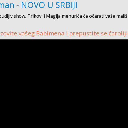
eman - NOVO U SRBIJI
udljiv show, Trikovi i Magija mehurića će očarati vaše mališ
ozovite vašeg Bablmena i prepustite se čarolij