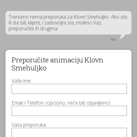
Trenutno nema preporuka za Klovn Smehuljko. Ako ste,
ili ste bili, klijent, i zadovoljni ste, molimo Vas,
preporučite ih drugima.
ioi.
Preporučite animaciju Klovn
Smehuljko
Vaše ime:
Email / Telefon: (opciono, neće biti objavljeno)
Vaša preporuka: