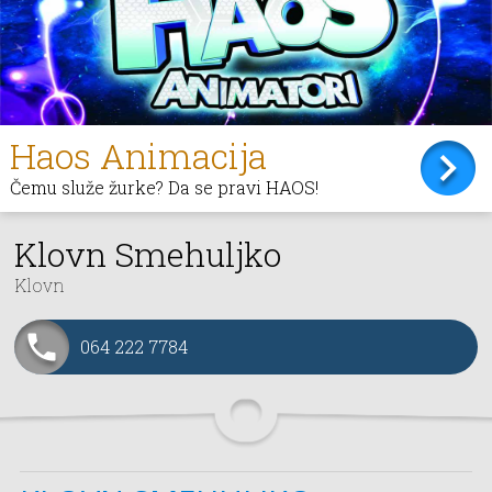
Haos Animacija
Čemu služe žurke? Da se pravi HAOS!
Klovn Smehuljko
Klovn
064 222 7784