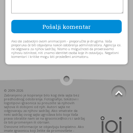
Ako ste zadovoljni ovom animacijom - preporučite je drugima. Vaša
preporuka će biti objavljena nakon odobrenja administratora. Agencija ioi.
ne odgovara za njihov sadržaj. Nismo u mogućnosti da proveravamo
njihovu istinitost, niti znamo identitet osoba koje ih ostavljaju. Negativni
komentari i kritike mogu biti prosleđeni animatoru.
© 2009-2026
Zabranjeno je kopiranje bilo kog dela sajta bez
predhodnog odobrenja. Fotografije, tekstovi i
logotipovi igraonica su preuzete sa njihovih
sajtova ili dobijeni od njih. Autori sajta ne
odgovaraju za njihov sadržaj. Ako smatrate da
neki sadržaj ovog sajta ugrožava bilo koja Vaša
prava obratite nam se na igraonice@ioi.rs i sadržaj
će biti promenjen ili obrisan.
Osnovne informacije se objavljuju besplatno. Ako
imate igraonicu koji želite da promovišete -