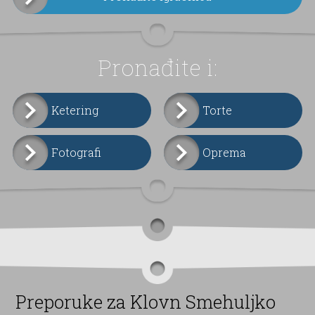
Pronađite i:
Ketering
Torte
Fotografi
Oprema
Preporuke za Klovn Smehuljko