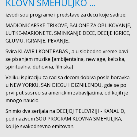
KLOVN SMEHULJKO ...
izvodi sou programe i predstave za decu koje sadrze:
MADIONICARSKE TRIKOVE, BALONE ZA OBLIKOVANJE,
LUTKE-MARIONETE, SMINKANJE DECE, DECIJE IGRICE,
GLUMU, IGRANJE, PEVANJE..
Svira KLAVIR I KONTRABAS , a u slobodno vreme bavi
se pisanjem muzike [ambijentalna, new age, keltska,
spiritualna, duhovna, filmska]
Veliku ispiraciju za rad sa decom dobiva posle boravka
u NEW YORKU, SAN DIEGU I DIZNILENDU, gde se po
prvi put susreo sa americkim zabavljacima, od kojih je
mnogo naucio.
Snimio dva serijala na DECIJOJ TELEVIZIJI - KANAL D,
pod nazivom SOU PROGRAM KLOVNA SMEHULJKA,
koji je svakodnevno emitovan.