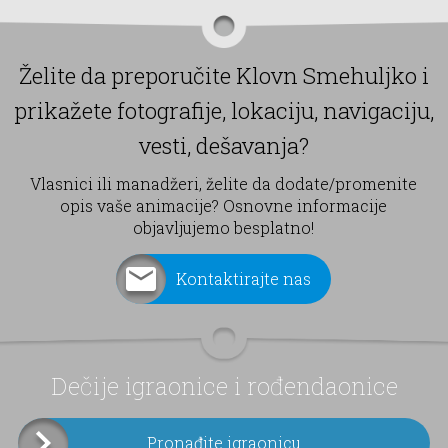
Želite da preporučite Klovn Smehuljko i
prikažete fotografije, lokaciju, navigaciju,
vesti, dešavanja?
Vlasnici ili manadžeri, želite da dodate/promenite
opis vaše animacije? Osnovne informacije
objavljujemo besplatno!
Kontaktirajte nas
Dečije igraonice i rođendaonice
Pronađite igraonicu