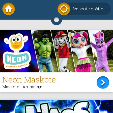
Izaberite opštinu
Neon Maskote
Maskote i Animacija!