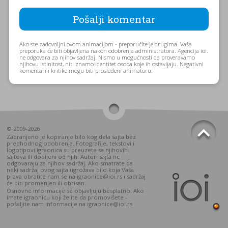
Ako ste zadovoljni ovom animacijom - preporučite je drugima. Vaša
preporuka će biti objavljena nakon odobrenja administratora. Agencija ioi.
ne odgovara za njihov sadržaj. Nismo u mogućnosti da proveravamo
njihovu istinitost, niti znamo identitet osoba koje ih ostavljaju. Negativni
komentari i kritike mogu biti prosleđeni animatoru.
© 2009-2026
Zabranjeno je kopiranje bilo kog dela sajta bez
predhodnog odobrenja. Fotografije, tekstovi i
logotipovi igraonica su preuzete sa njihovih
sajtova ili dobijeni od njih. Autori sajta ne
odgovaraju za njihov sadržaj. Ako smatrate da
neki sadržaj ovog sajta ugrožava bilo koja Vaša
prava obratite nam se na igraonice@ioi.rs i sadržaj
će biti promenjen ili obrisan.
Osnovne informacije se objavljuju besplatno. Ako
imate igraonicu koji želite da promovišete -
pošaljite nam informacije na igraonice@ioi.rs.