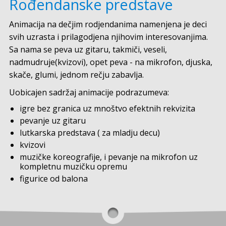
Rođendanske predstave
Animacija na dečjim rodjendanima namenjena je deci
svih uzrasta i prilagodjena njihovim interesovanjima.
Sa nama se peva uz gitaru, takmiči, veseli,
nadmudruje(kvizovi), opet peva - na mikrofon, djuska,
skače, glumi, jednom rečju zabavlja.
Uobicajen sadržaj animacije podrazumeva:
igre bez granica uz mnoštvo efektnih rekvizita
pevanje uz gitaru
lutkarska predstava ( za mladju decu)
kvizovi
muzičke koreografije, i pevanje na mikrofon uz
kompletnu muzičku opremu
figurice od balona