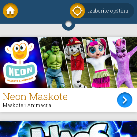
Izaberite opštinu
Neon Maskote
Maskote i Animacija!