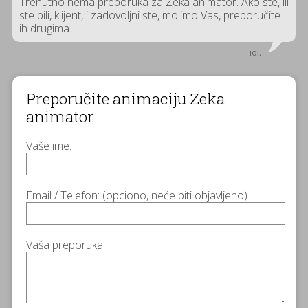
Trenutno nema preporuka za Zeka animator. Ako ste, ili
ste bili, klijent, i zadovoljni ste, molimo Vas, preporučite
ih drugima.
ioi.
Preporučite animaciju Zeka
animator
Vaše ime:
Email / Telefon: (opciono, neće biti objavljeno)
Vaša preporuka: