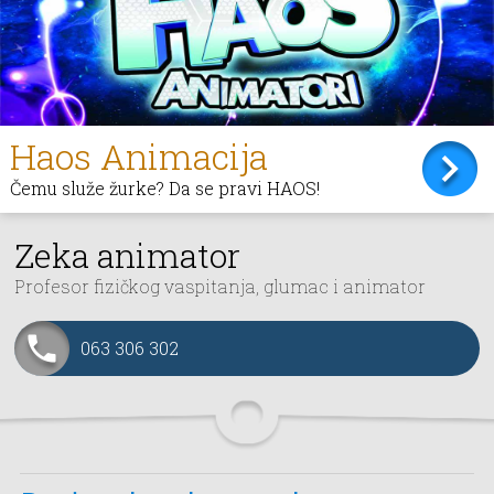
Haos Animacija
Čemu služe žurke? Da se pravi HAOS!
Zeka animator
Profesor fizičkog vaspitanja, glumac i animator
063 306 302