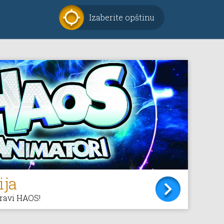
Izaberite opštinu
ija
pravi HAOS!