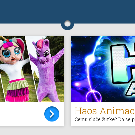
Haos Animac
Čemu služe žurke? Da se 