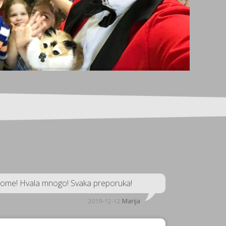
o tome! Hvala mnogo! Svaka preporuka!
Marija
2019-12-12