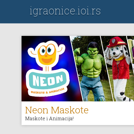
igraonice.ioi.rs
Neon Maskote
Maskote i Animacija!