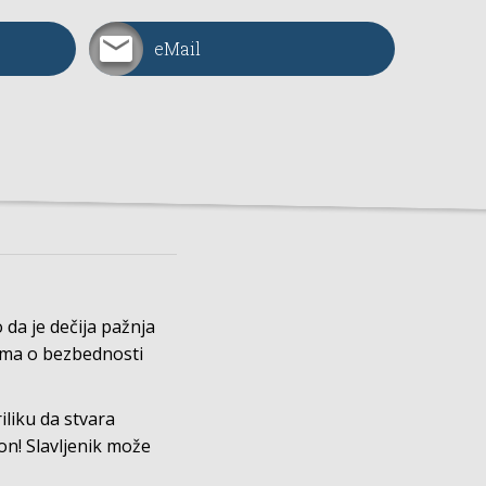
eMail
 da je dečija pažnja
tima o bezbednosti
iliku da stvara
on! Slavljenik može