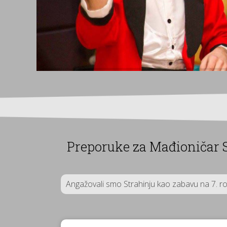
Preporuke za Mađioničar 
Angažovali smo Strahinju kao zabavu na 7. ro