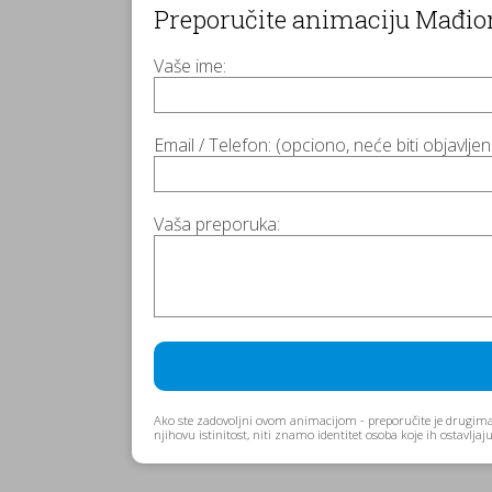
Preporučite animaciju Mađion
Vaše ime:
Email / Telefon: (opciono, neće biti objavlje
Vaša preporuka:
Ako ste zadovoljni ovom animacijom - preporučite je drugima
njihovu istinitost, niti znamo identitet osoba koje ih ostavlj