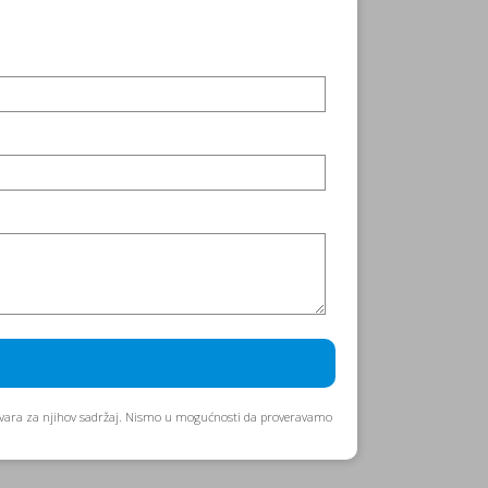
govara za njihov sadržaj. Nismo u mogućnosti da proveravamo