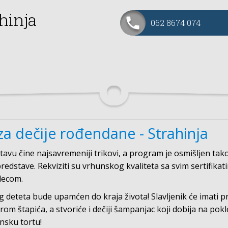
hinja
062 8674 074
za dečije rođendane - Strahinja
avu čine najsavremeniji trikovi, a program je osmišljen tako
edstave. Rekviziti su vrhunskog kvaliteta sa svim sertifika
decom.
deteta bude upamćen do kraja života! Slavljenik će imati pr
om štapića, a stvoriće i dečiji šampanjac koji dobija na pokl
ansku tortu!