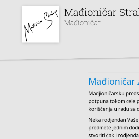
Mađioničar Stra
Mađioničar
Mađioničar 
Madjioničarsku predst
potpuna tokom cele pr
korišćenja u radu sa 
Neka rodjendan Vašeg 
predmete jednim dodir
stvoriti čak i rodjend