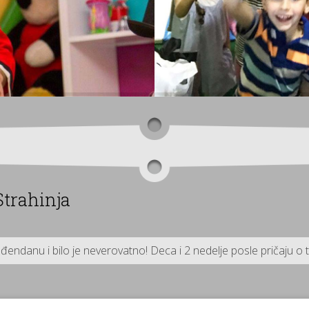
Strahinja
đendanu i bilo je neverovatno! Deca i 2 nedelje posle pričaju 