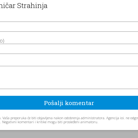
ičar Strahinja
no)
. Vaša preporuka će biti objavljena nakon odobrenja administratora. Agencija ioi. ne od
aju. Negativni komentari i kritike mogu biti prosleđeni animatoru.